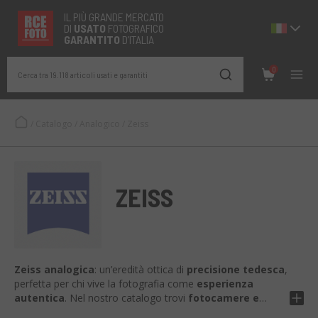
IL PIÙ GRANDE MERCATO
DI
USATO
FOTOGRAFICO
GARANTITO
D’ITALIA
0
Cerca tra 19.118 articoli usati e garantiti
/
Catalogo
/
Analogico
/
Zeiss
ZEISS
Zeiss analogica
: un’eredità ottica di
precisione tedesca
,
perfetta per chi vive la fotografia come
esperienza
autentica
. Nel nostro catalogo trovi
fotocamere e
obiettivi Zeiss vintage
, accuratamente
selezionati,