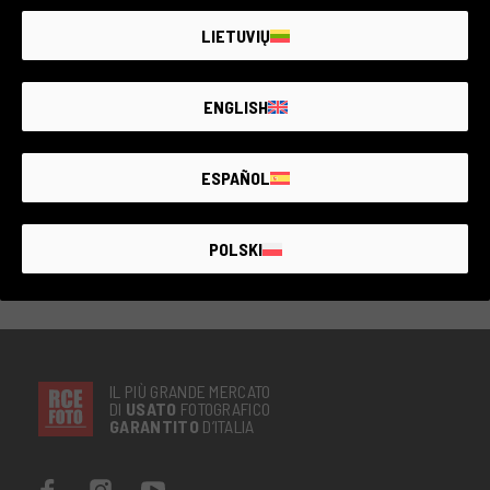
6 mesi di garanzia
LIETUVIŲ
Condizione:
Qualche minimo segno di usura come da
normale utilizzo
RCE Foto - Lyon
ENGLISH
ESPAÑOL
€200
POLSKI
IL PIÙ GRANDE MERCATO
DI
USATO
FOTOGRAFICO
GARANTITO
D’ITALIA