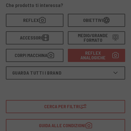
testati dai nostri tecnici
e
coperti da garanzia
. Una
Che prodotto ti interessa?
scelta
sostenibile
che unisce
qualità storica
e
performance duratura
.
REFLEX
OBIETTIVI
MEDIO/GRANDE
ACCESSORI
FORMATO
REFLEX
CORPI MACCHINA
ANALOGICHE
GUARDA TUTTI I BRAND
CERCA PER FILTRI
GUIDA ALLE CONDIZIONI