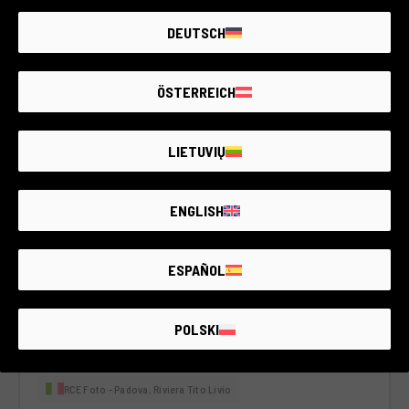
DEUTSCH
ÖSTERREICH
LIETUVIŲ
ENGLISH
ESPAÑOL
Cod. 001AESVA0000404360
Gossen Lunasix-3
Varie
POLSKI
6 mesi di garanzia
Condizione:
Buone condizioni, alcuni segni di usura
RCE Foto - Padova, Riviera Tito Livio