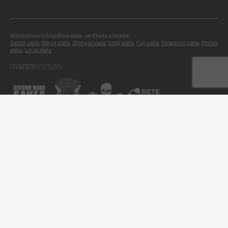
Attrezzatura fotografica usata, verificata e testata:
Canon usata
,
Nikon usata
,
Olympus usata
,
Sony usata
,
Fuji usata
,
Panasonic usata
,
Pentax
usata
,
Leica usata
IT
EN
FR
DE
AT
ES
LT
PL
®RCE Foto 2026 – P.IVA:
Privacy Policy
Cookie Policy
Accessibilità
IT01526800287
Termini e Condizioni
Segnala un problema