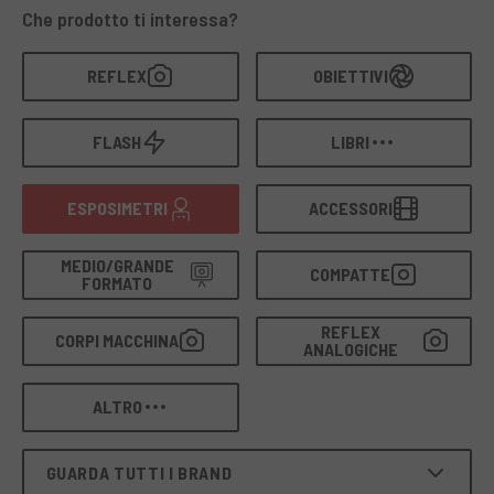
garantito dai nostri tecnici specializzati
.
Che prodotto ti interessa?
REFLEX
OBIETTIVI
FLASH
LIBRI
ESPOSIMETRI
ACCESSORI
MEDIO/GRANDE
COMPATTE
FORMATO
REFLEX
CORPI MACCHINA
ANALOGICHE
ALTRO
GUARDA TUTTI I BRAND