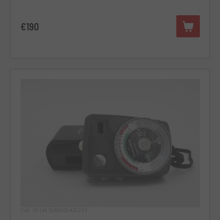
€190
Cod. 001AESVA0000425293