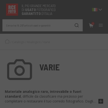
IL PIÙ GRANDE MERCATO
DI
USATO
FOTOGRAFICO
GARANTITO
D’ITALIA
0
Cerca tra 19.267 articoli usati e garantiti
/
Catalogo
/
Analogico
/
Varie
VARIE
Materiale analogico raro, introvabile o fuori
standard
, difficile da classificare ma prezioso per
completare o restaurare il tuo corredo fotografico. Dagli
accessori d’epoca ai pezzi unici, tutto è
selezionato e