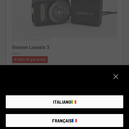
Cod. 024AESVA0000433321
Gossen Lunasix 3
Varie
6 mesi di garanzia
Condizione:
Buone condizioni, alcuni segni di usura
RCE Foto - Lyon
ITALIANO
€110
FRANÇAIS