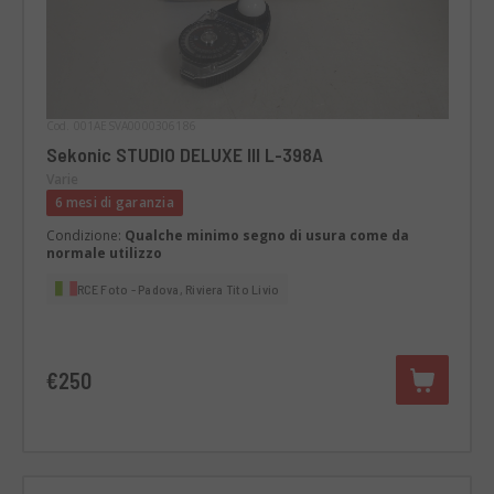
Cod. 001AESVA0000306186
Sekonic STUDIO DELUXE III L-398A
Varie
6 mesi di garanzia
Condizione:
Qualche minimo segno di usura come da
normale utilizzo
RCE Foto - Padova, Riviera Tito Livio
€250