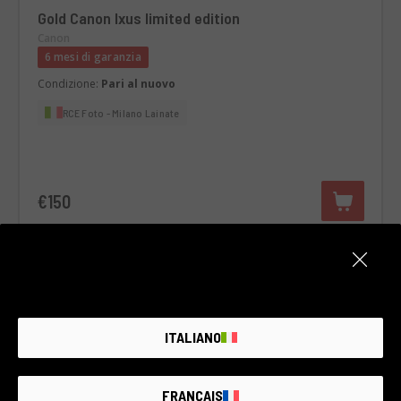
Gold Canon Ixus limited edition
Canon
6 mesi di garanzia
Condizione:
Pari al nuovo
RCE Foto - Milano Lainate
€150
ITALIANO
FRANÇAIS