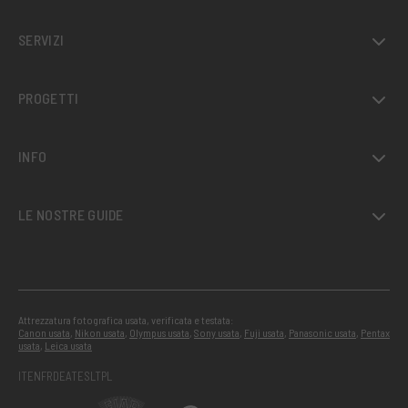
SERVIZI
PROGETTI
INFO
LE NOSTRE GUIDE
Attrezzatura fotografica usata, verificata e testata:
Canon usata
,
Nikon usata
,
Olympus usata
,
Sony usata
,
Fuji usata
,
Panasonic usata
,
Pentax
usata
,
Leica usata
IT
EN
FR
DE
AT
ES
LT
PL