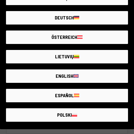
DEUTSCH
ÖSTERREICH
Cod. 021ACOCN0000352345
Canon Canonet 28
LIETUVIŲ
Canon
Garanzia non disponibile
Condizione:
Qualche minimo segno di usura come da
ENGLISH
normale utilizzo
RCE Foto - Bologna
ESPAÑOL
€80
POLSKI