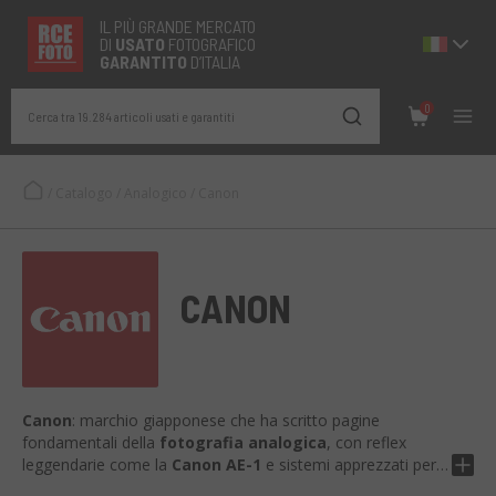
IL PIÙ GRANDE MERCATO
DI
USATO
FOTOGRAFICO
GARANTITO
D’ITALIA
0
Cerca tra 19.284 articoli usati e garantiti
/
Catalogo
/
Analogico
/
Canon
CANON
Canon
: marchio giapponese che ha scritto pagine
fondamentali della
fotografia analogica
, con reflex
leggendarie come la
Canon AE-1
e sistemi apprezzati per
affidabilità
,
innovazione
e
qualità ottica
. Le