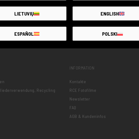
LIETUVIŲ
ENGLISH
ESPAÑOL
POLSKI
INFORMATION
nen
Kontakte
 Wiederverwendung, Recycling
RCE Fotofilme
Newsletter
FAQ
AGB & Kundeninfos