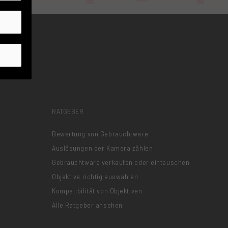
RATGEBER
Bewertung von Gebrauchtware
Auslösungen der Kamera zählen
Gebrauchtware verkaufen oder eintauschen
Objektive richtig auswählen
Kompatibilität von Objektiven
Alle Ratgeber ansehen