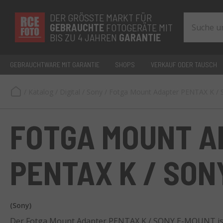
DER GRÖSSTE MARKT FÜR
GEBRAUCHTE
FOTOGERÄTE MIT
BIS ZU 4 JAHREN
GARANTIE
GEBRAUCHTWARE MIT GARANTIE
SHOPS
VERKAUF ODER TAUSCH
/
Katalog
/
Digital
/
Sony
/
Fotga Mount Adapter PENTAX K 
FOTGA MOUNT A
PENTAX K / SON
(Sony)
Der Fotga Mount Adapter PENTAX K / SONY E-MOUNT ist 