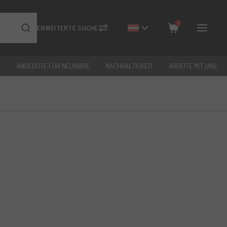
0
ERWEITERTE SUCHE
A
ANGEBOTE FÜR NEUWARE
NACHHALTIGKEIT
ARBEITE MIT UNS
Schließen
Gesamt: €
0